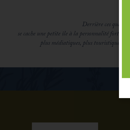
Derrière ces quatre
se cache une petite île à la personnalité forte e
plus médiatiques, plus touristiques, d’a