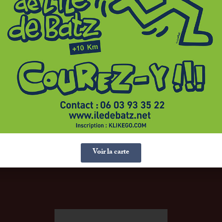
Batz.
 lettres qui claquent comme un drapeau dans le vent,
t originale. Des îles, la Bretagne en possède de nombreuse
utres plus éloignées du continent, plus sauvages, plus dif
Voir la carte